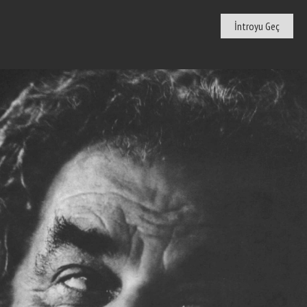
Muzaffer
İntroyu Geç
Aksoy