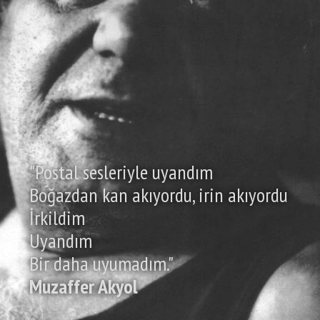
"Postal sesleriyle uyandım
Boğazdan kan akıyordu, irin akıyordu
İrkildim
Uyandım
Bir daha uyumadım."
Muzaffer Akyol