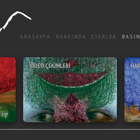
ANASAYFA
HAKKINDA
ESERLER
BASI
VIDEOLAR
HAKK
NDAN
VIDEO ÇEKİMLERİ
HAK