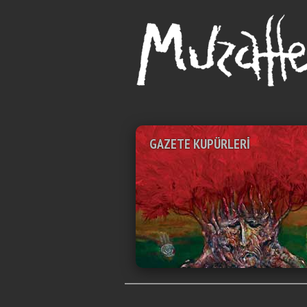
MUZAFFER AKYOL
Ressam
Header
GAZETE KUPÜRLERİ
BASI
GAZETE KUPÜRLERİ