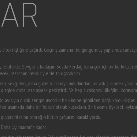
LAR
t’teki işliğine çağırdı. Geçmiş zamanın bu güngörmüş yapısında sanatçın
eskilerde. Sevgili arkadaşım Sevda Ferdağ bana çok içli bir korkuluk re
ecek, ressamın kendisiyle de tanışacaktım...
p, sevgiden, daha güzel bir dünya umudundan, bir aşk şiirinden yana oldu
 gitgide daha ustalaşarak pekiştirdi. Ve hep alçakgönüllülüğünü koruyara
dolayısıyla o çok zengin uygarlık birikimine gönülden bağlı kaldı. Kişisel
her aşamada daha bir ‘bütün’ olarak kucakladı. Bir bakıma öyküsel, öyküsü
o güvercinler bu toprağın bütün çağlarını kucaklıyordu.
ir Daha Uyumadım”a kadar.