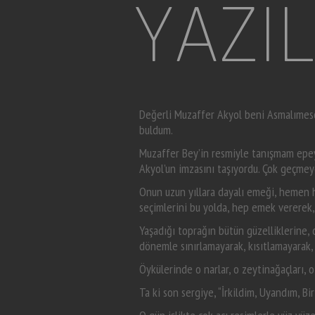
YAZI
SELİM İLERİ
Değerli Muzaffer Akyol beni Asmalımesci
buldum.
Muzaffer Bey’in resmiyle tanışmam epey 
Akyol’un imzasını taşıyordu. Çok geçmey
Onun uzun yıllara dayalı emeği, hemen he
seçimlerini bu yolda, hep emek vererek,
Yaşadığı toprağın bütün güzelliklerine, 
dönemle sınırlamayarak, kısıtlamayarak, 
Öykülerinde o narlar, o zeytinağaçları, 
Ta ki son sergiye, “İrkildim, Uyandım, B